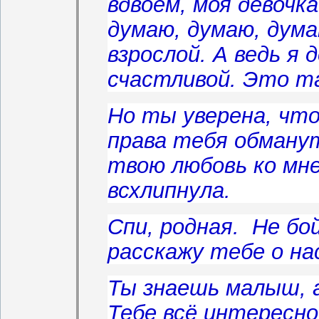
вдвоём, моя девочка
думаю, думаю, дум
взрослой. А ведь я
счастливой. Это т
Но ты уверена, что
права тебя обману
твою любовь ко мне
всхлипнула.
Спи, родная. Не бой
расскажу тебе о на
Ты знаешь малыш, а
Тебе всё интер