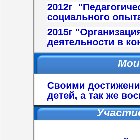
2012г "Педагоги
че
социального опыта
2015г "Организац
и
деятельности в ко
Мои
Своими достижени
детей, а так же во
Участие