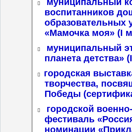
муниципальный ко
​
воспитанников до
образовательных у
«Мамочка моя» (I м
муниципальный эт
​
планета детства» (I
городская выставк
​
творчества, посвя
Победы (сертифика
городской военно
​
фестиваль «Россия
номинации «Прикл