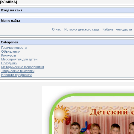
[
УЛЫБКА
]
Вход на сайт
Меню сайта
О нас
История детского сада
Кабинет методиста
Categories
Горячие новости
Объявления
Конкурсы
Мероприятия для детей
Праздники
Методические мероприятия
Творческие выставки
Новости профсоюза